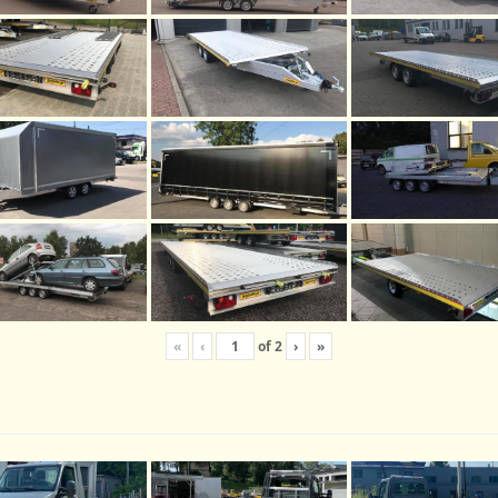
«
‹
of
2
›
»