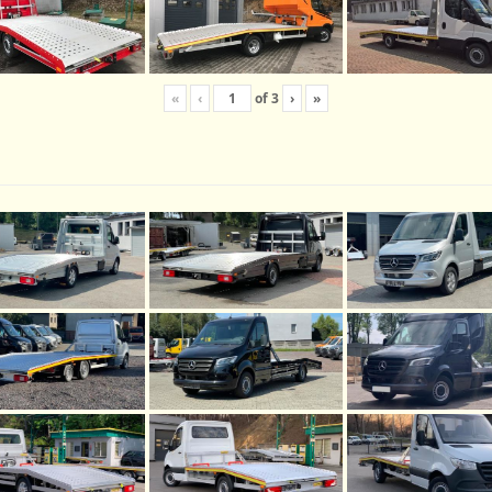
«
‹
of
3
›
»