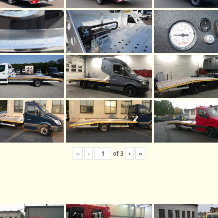
«
‹
of
3
›
»