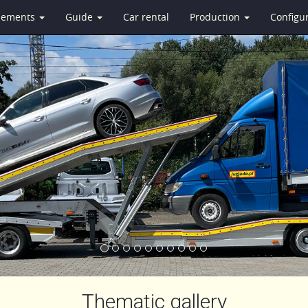
isements
Guide
Car rental
Production
Configu
Thematic gallery