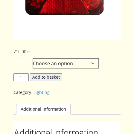
210,00
zł
strona
Composite
Add to basket
lamp
for
Category:
Lighting
the
trailer
quantity
Additional information
Additional information