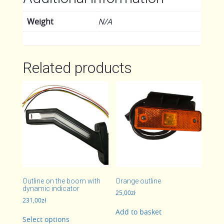
Weight
N/A
Related products
Outline on the boom with
Orange outline
dynamic indicator
25,00
zł
231,00
zł
This
Add to basket
Select options
product