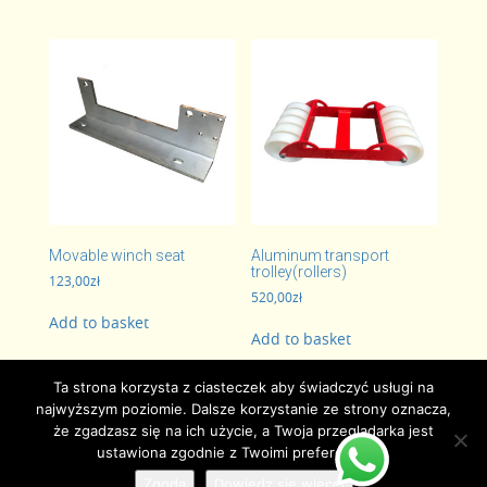
Movable winch seat
Aluminum transport
trolley(rollers)
123,00
zł
520,00
zł
Add to basket
Add to basket
Ta strona korzysta z ciasteczek aby świadczyć usługi na
najwyższym poziomie. Dalsze korzystanie ze strony oznacza,
że zgadzasz się na ich użycie, a Twoja przeglądarka jest
ustawiona zgodnie z Twoimi preferencjami.
Zgoda
Dowiedz się więcej