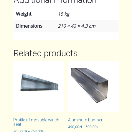
Weight
15 kg
Dimensions
210 × 43 × 4,3 cm
Related products
Profile of movable winch
Aluminum bumper
seat
Price
490,00
zł
–
500,00
zł
Price
705,00
zł
–
764,00
zł
range: