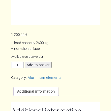
1.200,00
zł
– load capacity 2600 kg
– non-slip surface
Available on back-order
Crossing
Add to basket
aluminum
ramp
Category:
Aluminum elements
quantity
Additional information
Additional information