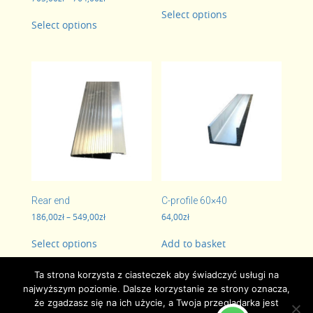
This
range:
490,00zł
This
Select options
product
705,00zł
through
Select options
product
has
through
500,00zł
has
multiple
764,00zł
multiple
variants.
variants.
The
The
options
options
may
may
be
be
chosen
chosen
on
on
the
the
product
product
page
page
Rear end
C-profile 60×40
Price
186,00
zł
–
549,00
zł
64,00
zł
range:
This
186,00zł
Select options
Add to basket
product
through
has
549,00zł
multiple
Ta strona korzysta z ciasteczek aby świadczyć usługi na
variants.
najwyższym poziomie. Dalsze korzystanie ze strony oznacza,
The
że zgadzasz się na ich użycie, a Twoja przeglądarka jest