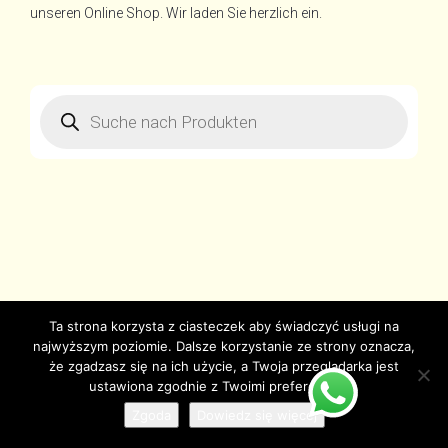
unseren Online Shop. Wir laden Sie herzlich ein.
Products
search
Ta strona korzysta z ciasteczek aby świadczyć usługi na
najwyższym poziomie. Dalsze korzystanie ze strony oznacza,
że zgadzasz się na ich użycie, a Twoja przeglądarka jest
ustawiona zgodnie z Twoimi preferencjami.
Zgoda
Dowiedz się więcej
© Copyright juzjade.pl 2025