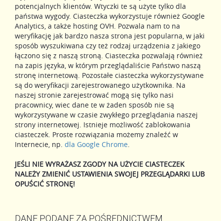
potencjalnych klientów. Wtyczki te są użyte tylko dla
państwa wygody. Ciasteczka wykorzystuje również Google
Analytics, a także hosting OVH. Pozwala nam to na
weryfikację jak bardzo nasza strona jest popularna, w jaki
sposób wyszukiwana czy też rodzaj urządzenia z jakiego
łączono się z naszą stroną. Ciasteczka pozwalają również
na zapis języka, w którym przeglądaliście Państwo naszą
stronę internetową. Pozostałe ciasteczka wykorzystywane
są do weryfikacji zarejestrowanego użytkownika. Na
naszej stronie zarejestrować mogą się tylko nasi
pracownicy, wiec dane te w żaden sposób nie są
wykorzystywane w czasie zwykłego przeglądania naszej
strony internetowej. Istnieje możliwość zablokowania
ciasteczek. Proste rozwiązania możemy znaleźć w
Internecie, np.
dla Google Chrome
.
JEŚLI NIE WYRAŻASZ ZGODY NA UŻYCIE CIASTECZEK
NALEŻY ZMIENIĆ USTAWIENIA SWOJEJ PRZEGLĄDARKI LUB
OPUŚCIĆ STRONĘ!
DANE PODANE ZA POŚREDNICTWEM