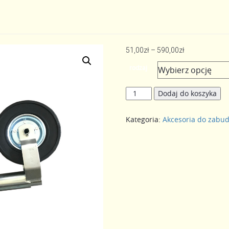
Zakres
51,00
zł
–
590,00
zł
cen:
rodzaj
od
51,00zł
ilość
Dodaj do koszyka
do
Koło
590,00zł
podporowe
Kategoria:
Akcesoria do zabu