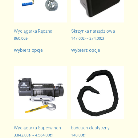
Wyciągarka Ręczna
Skrzynka narzędziowa
Zakres
860,00
zł
147,00
zł
–
274,00
zł
cen:
Ten
Ten
od
Wybierz opcje
Wybierz opcje
produkt
produkt
147,00zł
ma
ma
do
wiele
wiele
274,00zł
wariantów.
wariantów.
Opcje
Opcje
można
można
wybrać
wybrać
na
na
stronie
stronie
produktu
produktu
Wyciągarka Superwinch
Łańcuch elastyczny
Zakres
3.842,00
zł
–
4.564,00
zł
140,00
zł