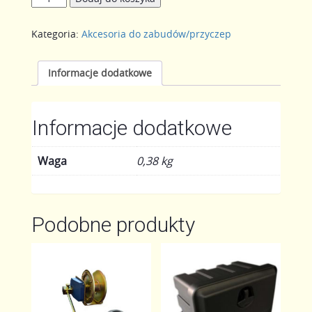
Wyłącznik
prądu
Kategoria:
Akcesoria do zabudów/przyczep
do
wciągarki
Informacje dodatkowe
Informacje dodatkowe
Waga
0,38 kg
Podobne produkty