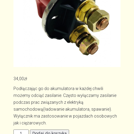
34,00
zł
Podłączając go do akumulatora w każdej chwili
możemy odciąć zasilanie. Często wyłączamy zasilanie
podczas prac związanych z elektryką
samochodową(ładowanie akumulatora, spawanie).
Wyłącznik ma zastosowanie w pojazdach osobowych
jak i ciężarowych.
ilość
Dodaj do koszyka