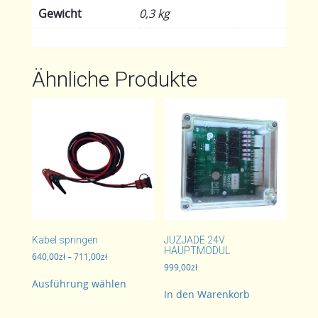
Gewicht
0,3 kg
Ähnliche Produkte
Kabel springen
JUZJADE 24V
HAUPTMODUL
Preisspanne:
640,00
zł
–
711,00
zł
999,00
zł
640,00zł
Dieses
bis
Ausführung wählen
Produkt
711,00zł
In den Warenkorb
weist
mehrere