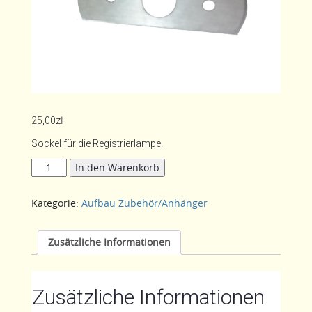
25,00
zł
Sockel für die Registrierlampe.
Pad
In den Warenkorb
für
Registrierungsbeleuchtung
Kategorie:
Aufbau Zubehör/Anhänger
Menge
Zusätzliche Informationen
Zusätzliche Informationen