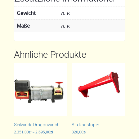
Gewicht
n. v.
Maße
n. v.
Ähnliche Produkte
Seilwinde Dragonwinch
Alu Radstoper
Preisspanne:
2.351,00
zł
–
2.695,00
zł
320,00
zł
2.351,00zł