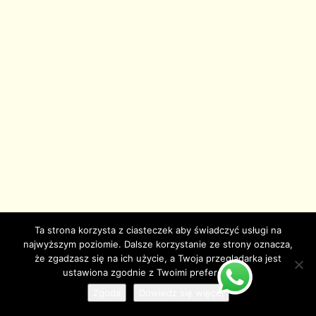
Ta strona korzysta z ciasteczek aby świadczyć usługi na
najwyższym poziomie. Dalsze korzystanie ze strony oznacza,
że zgadzasz się na ich użycie, a Twoja przeglądarka jest
ustawiona zgodnie z Twoimi preferencjami.
Zgoda
Dowiedz się więcej
© Copyright juzjade.pl 2025