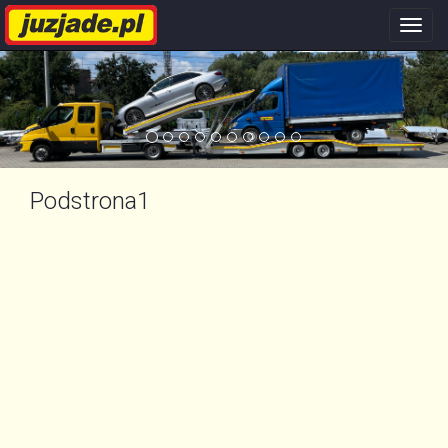
Nawi
stron
Podstrona1