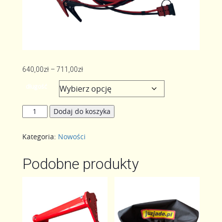
Zakres
640,00
zł
–
711,00
zł
cen:
długość
od
640,00zł
ilość
Dodaj do koszyka
do
Kable
711,00zł
rozruchowe
Kategoria:
Nowości
Podobne produkty