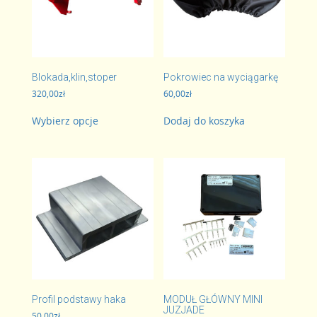
Blokada,klin,stoper
Pokrowiec na wyciągarkę
320,00
zł
60,00
zł
Ten
Wybierz opcje
Dodaj do koszyka
produkt
ma
wiele
wariantów.
Opcje
można
wybrać
na
stronie
produktu
Profil podstawy haka
MODUŁ GŁÓWNY MINI
JUZJADE
50,00
zł