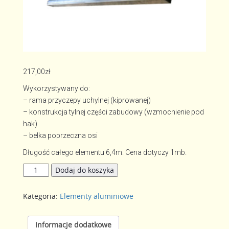
217,00
zł
Wykorzystywany do:
– rama przyczepy uchylnej (kiprowanej)
– konstrukcja tylnej części zabudowy (wzmocnienie pod
hak)
– belka poprzeczna osi
Długość całego elementu 6,4m. Cena dotyczy 1mb.
ilość
Dodaj do koszyka
Profil
zamknięty
Kategoria:
Elementy aluminiowe
120x50
Informacje dodatkowe