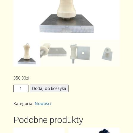
350,00
zł
ilość
Dodaj do koszyka
Rolka
kierunkowa
Kategoria:
Nowości
z
podstawą
aluminiową
Podobne produkty