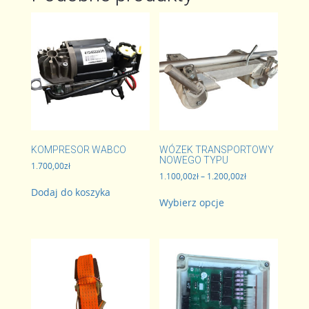
KOMPRESOR WABCO
WÓZEK TRANSPORTOWY
NOWEGO TYPU
1.700,00
zł
Zakres
1.100,00
zł
–
1.200,00
zł
cen:
Dodaj do koszyka
Ten
od
Wybierz opcje
produkt
1.100,00zł
ma
do
wiele
1.200,00zł
wariantów.
Opcje
można
wybrać
na