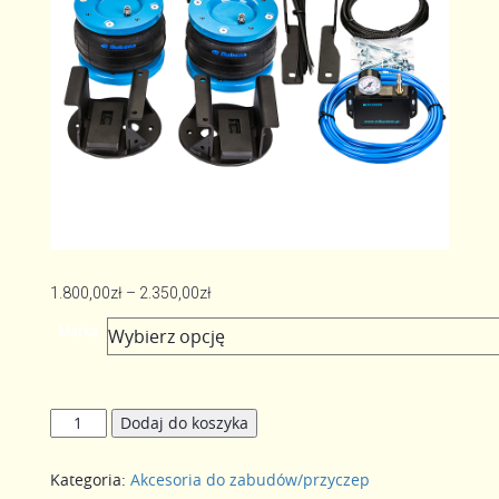
Zakres
1.800,00
zł
–
2.350,00
zł
cen:
Marka
od
1.800,00zł
do
ilość
2.350,00zł
Dodaj do koszyka
Zawieszenie
pneumatyczne
Kategoria:
Akcesoria do zabudów/przyczep
bez