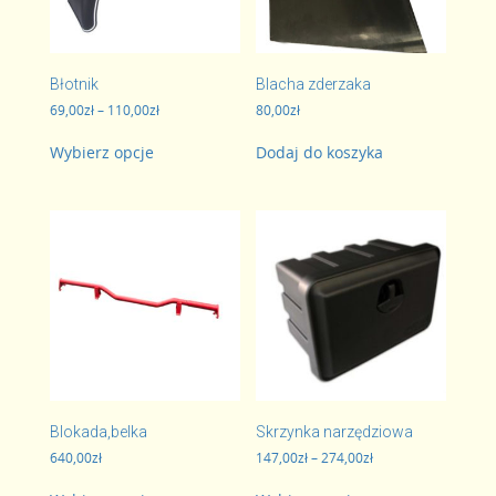
Błotnik
Blacha zderzaka
Zakres
69,00
zł
–
110,00
zł
80,00
zł
cen:
Ten
od
Wybierz opcje
Dodaj do koszyka
produkt
69,00zł
ma
do
wiele
110,00zł
wariantów.
Opcje
można
wybrać
na
stronie
produktu
Blokada,belka
Skrzynka narzędziowa
Zakres
640,00
zł
147,00
zł
–
274,00
zł
cen:
Ten
Ten
od