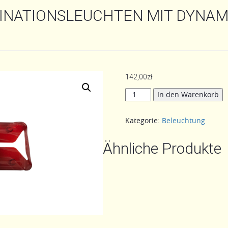
NATIONSLEUCHTEN MIT DYNAM
142,00
zł
ABDECKUNG
In den Warenkorb
FÜR
KOMBINATIONSLEUCHTEN
Kategorie:
Beleuchtung
MIT
DYNAMISCHEM
BLINKER
Ähnliche Produkte
FÜR
ANHÄNGER
Menge