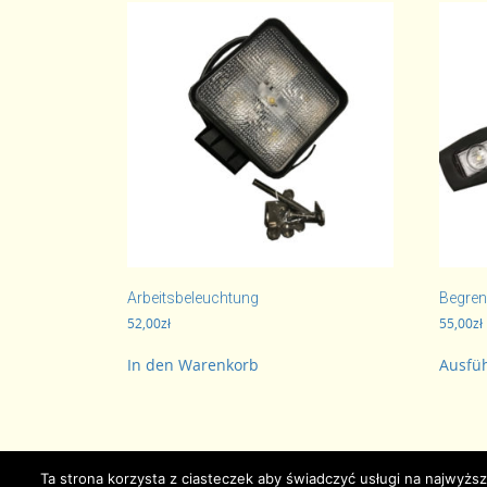
Arbeitsbeleuchtung
Begren
52,00
zł
55,00
zł
In den Warenkorb
Ausfü
Ta strona korzysta z ciasteczek aby świadczyć usługi na najwyższ