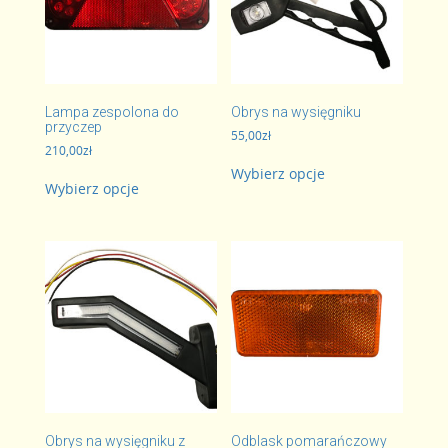
Lampa zespolona do
Obrys na wysięgniku
przyczep
55,00
zł
210,00
zł
Ten
Ten
Wybierz opcje
produkt
Wybierz opcje
produkt
ma
ma
wiele
wiele
wariantów.
wariantów.
Opcje
Opcje
można
można
wybrać
wybrać
na
na
stronie
stronie
produktu
produktu
Obrys na wysięgniku z
Odblask pomarańczowy