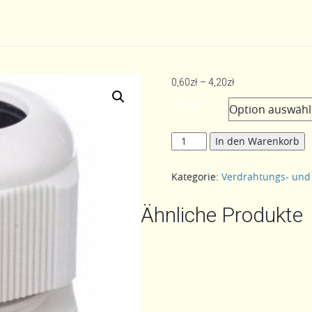
Preisspanne:
0,60
zł
–
4,20
zł
0,60zł
TYPEN
bis
4,20zł
DROSSEL
In den Warenkorb
Menge
Kategorie:
Verdrahtungs- und
Ähnliche Produkte