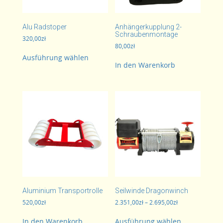
Alu Radstoper
Anhängerkupplung 2-
Schraubenmontage
320,00
zł
80,00
zł
Dieses
Ausführung wählen
Produkt
In den Warenkorb
weist
mehrere
Varianten
auf.
Die
Optionen
können
auf
der
Produktseite
gewählt
werden
Aluminium Transportrolle
Seilwinde Dragonwinch
Preisspanne:
520,00
zł
2.351,00
zł
–
2.695,00
zł
2.351,00zł
Dieses
bis
In den Warenkorb
Ausführung wählen