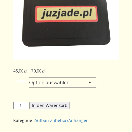
Preisspanne:
45,00
zł
–
70,00
zł
45,00zł
rodzaj
bis
70,00zł
Kotflügel
In den Warenkorb
am
Kotflügel
Kategorie:
Aufbau Zubehör/Anhänger
Menge