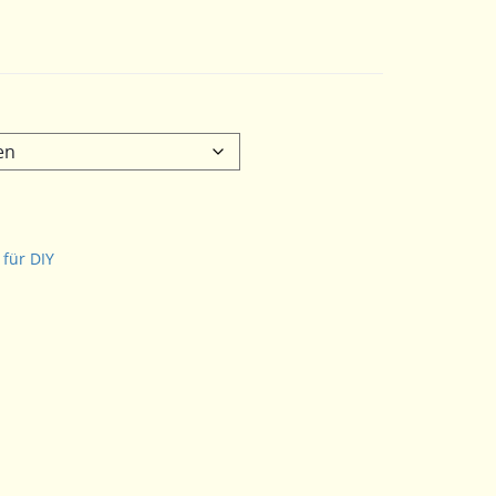
e:
 für DIY