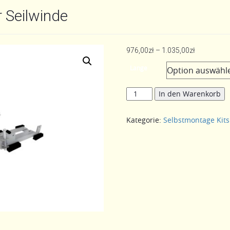
r Seilwinde
Preisspann
976,00
zł
–
1.035,00
zł
976,00zł
Lange
bis
1.035,00zł
Set
In den Warenkorb
Schiebeeinrichtung
für
Kategorie:
Selbstmontage Kits
Seilwinde
Menge