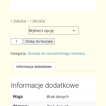
Zakres
1.268,00
zł
–
1.345,00
zł
cen:
Długość
od
1.268,00zł
ilość
Dodaj do koszyka
do
Zestaw
1.345,00zł
łoża
Kategoria:
Zestawy do samodzielnego montażu
ruchomego
Informacje dodatkowe
Informacje dodatkowe
Waga
Brak danych