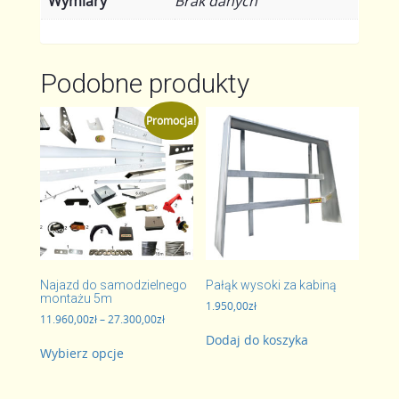
Wymiary
Brak danych
Podobne produkty
Promocja!
Najazd do samodzielnego
Pałąk wysoki za kabiną
montażu 5m
1.950,00
zł
Zakres
11.960,00
zł
–
27.300,00
zł
cen:
Ten
Dodaj do koszyka
od
Wybierz opcje
produkt
11.960,00zł
ma
do
wiele
27.300,00zł