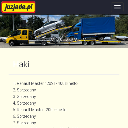
Nawi
stron
Haki
1. Renault Master r.2021- 400zł netto
2. Sprzedany
3. Sprzedany
4. Sprzedany
5. Renault Master- 200 zł netto
6. Sprzedany
7. Sprzedany