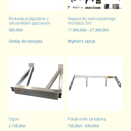
Blokada podjazdów z
Najazd do samodzielnego
siłownikiem gazowym
montażu 5m
Zakres
585,00
zł
11.960,00
zł
–
27.300,00
zł
cen:
Ten
od
Dodaj do koszyka
Wybierz opcje
produkt
11.960,00zł
ma
do
wiele
27.300,00zł
wariantów.
Opcje
można
wybrać
na
stronie
produktu
Ogon
Pałąk niski za kabiną
Zakres
2.158,00
zł
730,00
zł
–
830,00
zł
cen: