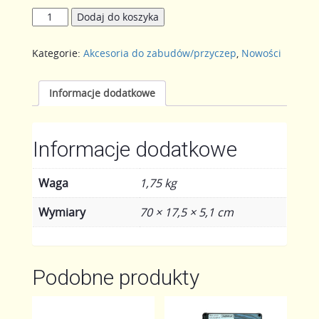
ilość
Dodaj do koszyka
PODJAZD
DODATKOWY
Kategorie:
Akcesoria do zabudów/przyczep
,
Nowości
NOWY
TYP
Z
Informacje dodatkowe
RAMY
Informacje dodatkowe
Waga
1,75 kg
Wymiary
70 × 17,5 × 5,1 cm
Podobne produkty