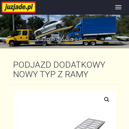
Nawi
stron
PODJAZD DODATKOWY
NOWY TYP Z RAMY