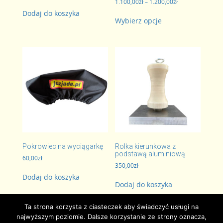
Zakres
1.100,00
zł
–
1.200,00
zł
cen:
Dodaj do koszyka
Ten
od
Wybierz opcje
produkt
1.100,00zł
ma
do
wiele
1.200,00zł
wariantów.
Opcje
można
wybrać
na
stronie
produktu
Pokrowiec na wyciągarkę
Rolka kierunkowa z
podstawą aluminiową
60,00
zł
350,00
zł
Dodaj do koszyka
Dodaj do koszyka
Ta strona korzysta z ciasteczek aby świadczyć usługi na
najwyższym poziomie. Dalsze korzystanie ze strony oznacza,