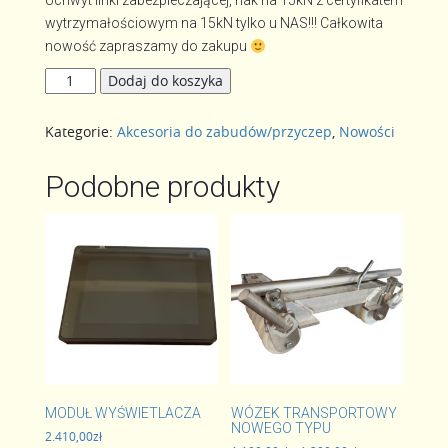
Uchwyt linki zabezpieczającej, hak na 15kN z certyfikatem
wytrzymałościowym na 15kN tylko u NAS!!! Całkowita
nowość zapraszamy do zakupu
ilość
Dodaj do koszyka
UCHWYT
LINKI
Kategorie:
Akcesoria do zabudów/przyczep
,
Nowości
ZABEPIECZAJĄCEJ,
HAK
15kN
Podobne produkty
MODUŁ WYŚWIETLACZA
WÓZEK TRANSPORTOWY
NOWEGO TYPU
2.410,00
zł