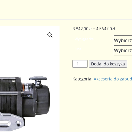
Zakres
3.842,00
zł
–
4.564,00
zł
cen:
Wyciągarka
od
Lina
3.842,00
do
ilość
4.564,00
Dodaj do koszyka
Wyciągarka
Superwinch
Kategoria:
Akcesoria do zabu