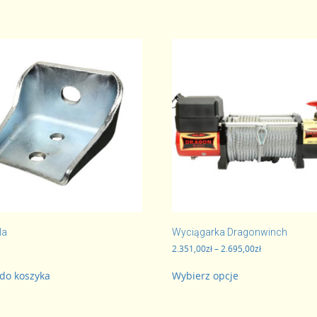
la
Wyciągarka Dragonwinch
Zakres
2.351,00
zł
–
2.695,00
zł
cen:
Ten
od
do koszyka
Wybierz opcje
produkt
2.351,00zł
ma
do
wiele
2.695,00zł