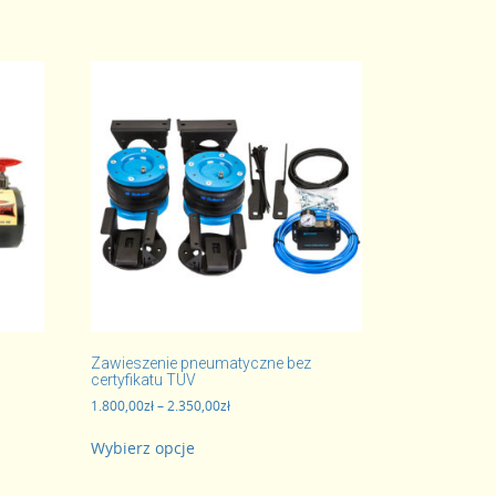
Zawieszenie pneumatyczne bez
certyfikatu TUV
Zakres
1.800,00
zł
–
2.350,00
zł
cen:
Ten
od
Wybierz opcje
produkt
1.800,00zł
ma
do