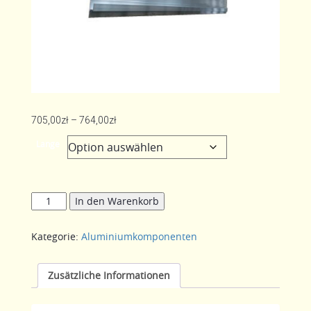
Preisspanne:
705,00
zł
–
764,00
zł
705,00zł
Lange
bis
764,00zł
Profile
In den Warenkorb
Schiebeeinrichtung
für
Kategorie:
Aluminiumkomponenten
Seilwinde
Menge
Zusätzliche Informationen