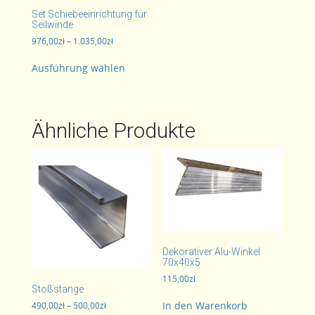
Set Schiebeeinrichtung für
Seilwinde
Preisspanne:
976,00
zł
–
1.035,00
zł
976,00zł
Dieses
bis
Ausführung wählen
Produkt
1.035,00zł
weist
mehrere
Varianten
Ähnliche Produkte
auf.
Die
Optionen
können
auf
der
Produktseite
gewählt
werden
Dekorativer Alu-Winkel
70x40x5
115,00
zł
Stoßstange
In den Warenkorb
Preisspanne:
490,00
zł
–
500,00
zł