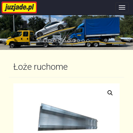
Nawi
stron
Łoże ruchome