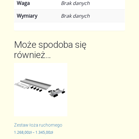
Waga
Brak danych
Wymiary
Brak danych
Może spodoba się
również…
Zestaw łoża ruchomego
Zakres
1.268,00
zł
–
1.345,00
zł
cen: