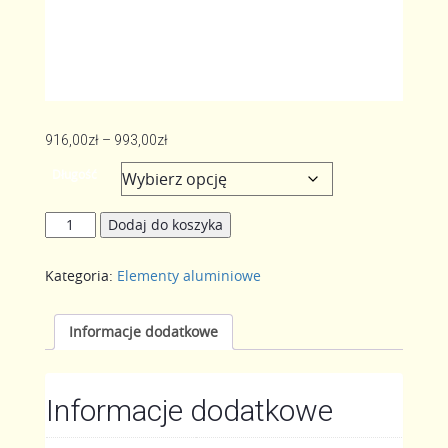
Zakres
916,00
zł
–
993,00
zł
cen:
Długość
od
916,00zł
ilość
Dodaj do koszyka
do
Łoże
993,00zł
ruchome
Kategoria:
Elementy aluminiowe
Informacje dodatkowe
Informacje dodatkowe