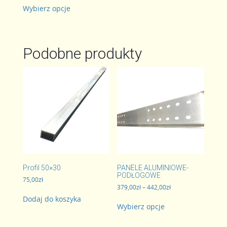
Ten
od
Wybierz opcje
produkt
1.268,00zł
ma
do
wiele
1.345,00zł
wariantów.
Podobne produkty
Opcje
można
wybrać
na
stronie
produktu
Profil 50×30
PANELE ALUMINIOWE-
PODŁOGOWE
75,00
zł
Zakres
379,00
zł
–
442,00
zł
cen:
Dodaj do koszyka
Ten
od
Wybierz opcje
produkt
379,00zł
ma
do